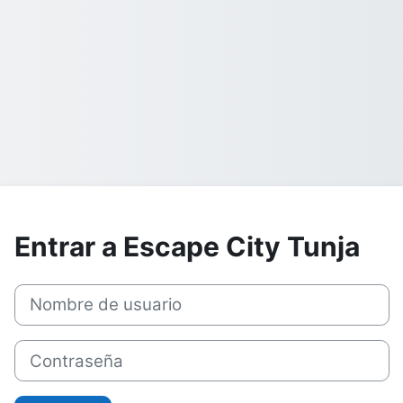
Entrar a Escape City Tunja
Saltar a creación de una nueva cuenta
Nombre de usuario
Contraseña